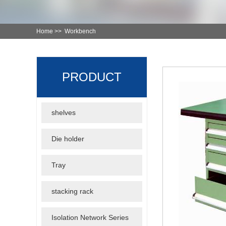
Home >>
Workbench
PRODUCT
shelves
CENTER
Die holder
Tray
stacking rack
Isolation Network Series