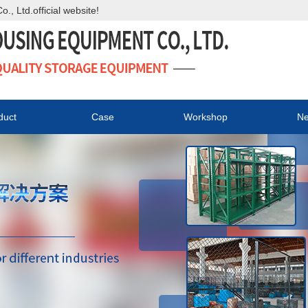
 Ltd.official website!
duct
Case
Workshop
N