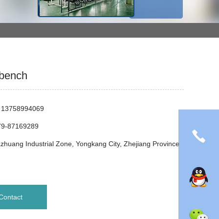
bench
：13758994069
79-87169289
huang Industrial Zone, Yongkang City, Zhejiang Province
Contact