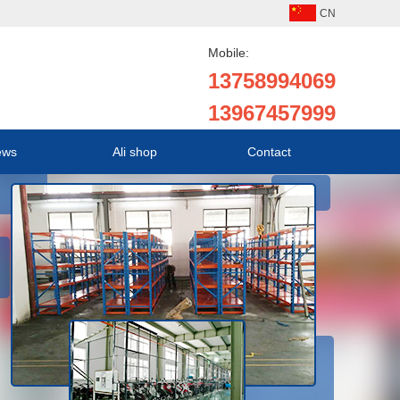
CN
Mobile:
13758994069
13967457999
ews
Ali shop
Contact