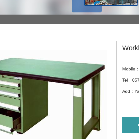
Work
Mobile
Tel：05
Add：Yaz